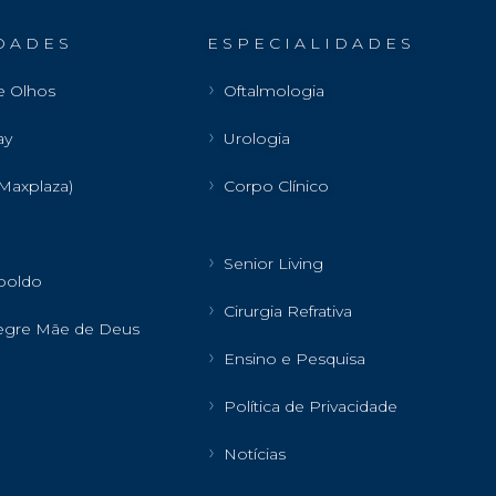
D A D E S
E S P E C I A L I D A D E S
e Olhos
Oftalmologia
ay
Urologia
Maxplaza)
Corpo Clínico
Senior Living
poldo
Cirurgia Refrativa
legre Mãe de Deus
Ensino e Pesquisa
Política de Privacidade
Notícias