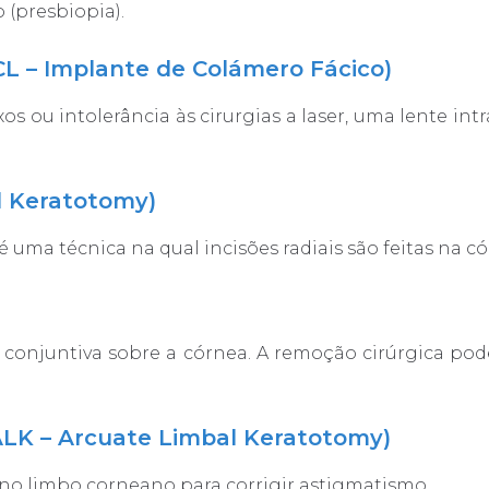
 (presbiopia).
CL – Implante de Colámero Fácico)
os ou intolerância às cirurgias a laser, uma lente int
l Keratotomy)
a técnica na qual incisões radiais são feitas na cór
conjuntiva sobre a córnea. A remoção cirúrgica pode
ALK – Arcuate Limbal Keratotomy)
 no limbo corneano para corrigir astigmatismo.