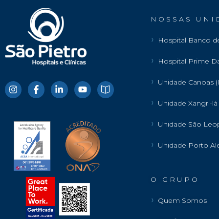
N O S S A S U N I 
Hospital Banco d
Hospital Prime D
Unidade Canoas (
Unidade Xangri-lá
Unidade São Leo
Unidade Porto A
O G R U P O
Quem Somos