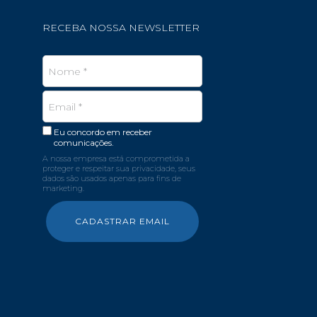
RECEBA NOSSA NEWSLETTER
Eu concordo em receber
comunicações.
A nossa empresa está comprometida a
proteger e respeitar sua privacidade, seus
dados são usados apenas para fins de
marketing.
CADASTRAR EMAIL