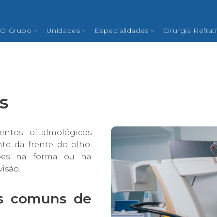
Notícias
O Grupo
Unidades
Especialidades
Cirurgia Refrat
s
entos oftalmológicos
nte da frente do olho.
rções na forma ou na
isão.
os comuns de