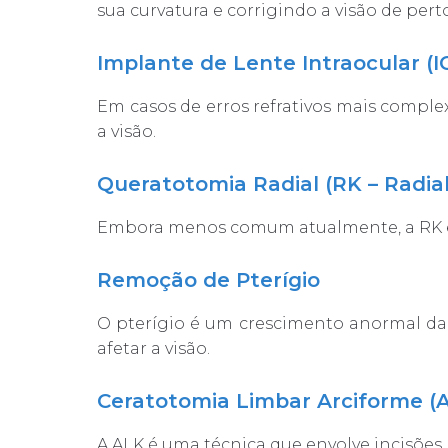
sua curvatura e corrigindo a visão de perto
Implante de Lente Intraocular (I
Em casos de erros refrativos mais complex
a visão.
Queratotomia Radial (RK – Radia
Embora menos comum atualmente, a RK é um
Remoção de Pterígio
O pterígio é um crescimento anormal da 
afetar a visão.
Ceratotomia Limbar Arciforme (
A ALK é uma técnica que envolve incisões