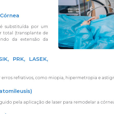
 Córnea
 substituída por um
 total (transplante de
endo da extensão da
ASIK, PRK, LASEK,
ir erros refrativos, como miopia, hipermetropia e asti
atomileusis)
uido pela aplicação de laser para remodelar a córnea 