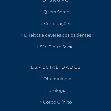
O G R U P O
Quem Somos
Certificações
Direitos e deveres dos pacientes
São Pietro Social
E S P E C I A L I D A D E S
Oftalmologia
Urologia
Corpo Clínico