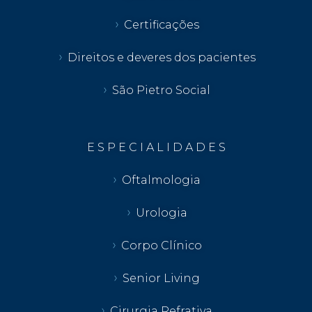
Certificações
Direitos e deveres dos pacientes
São Pietro Social
E S P E C I A L I D A D E S
Oftalmologia
Urologia
Corpo Clínico
Senior Living
Cirurgia Refrativa