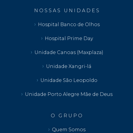
N O S S A S U N I D A D E S
Hospital Banco de Olhos
Hospital Prime Day
Unidade Canoas (Maxplaza)
Unidade Xangri-lá
Unidade São Leopoldo
Unidade Porto Alegre Mãe de Deus
O G R U P O
Quem Somos