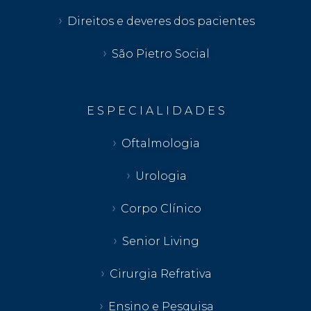
Direitos e deveres dos pacientes
São Pietro Social
E S P E C I A L I D A D E S
Oftalmologia
Urologia
Corpo Clínico
Senior Living
Cirurgia Refrativa
Ensino e Pesquisa