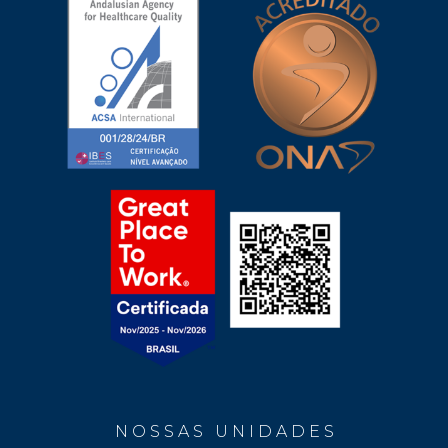
N O S S A S U N I D A D E S