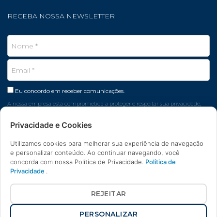
RECEBA NOSSA NEWSLETTER
Eu concordo em receber comunicações.
A nossa empresa está comprometida a proteger e respeitar sua privacidade,
seus dados são usados apenas para fins de marketing.
Privacidade e Cookies
CADASTRAR EMAIL
Utilizamos cookies para melhorar sua experiência de navegação
e personalizar conteúdo. Ao continuar navegando, você
concorda com nossa Política de Privacidade.
Política de
Privacidade
.
REJEITAR
São Pietro Hospitais e Clínicas • CREMERS PJ 13548-RS •
PERSONALIZAR