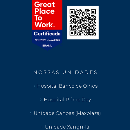
N O S S A S U N I D A D E S
Hospital Banco de Olhos
Hospital Prime Day
Unidade Canoas (Maxplaza)
Unidade Xangri-lá