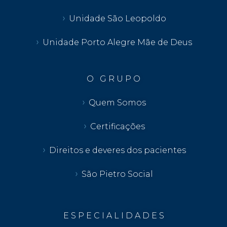
Unidade São Leopoldo
Unidade Porto Alegre Mãe de Deus
O G R U P O
Quem Somos
Certificações
Direitos e deveres dos pacientes
São Pietro Social
E S P E C I A L I D A D E S