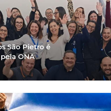
s São Pietro é
 pela ONA