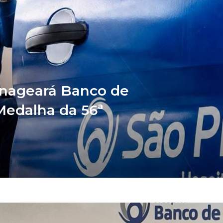
nageará Banco de
Medalha da 56ª