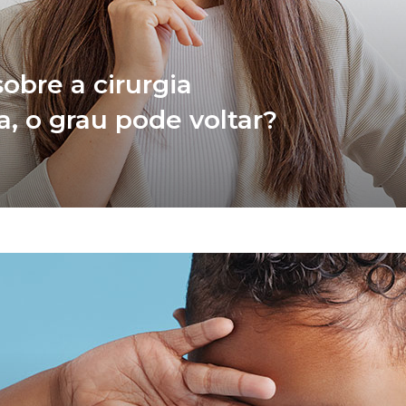
obre a cirurgia
ia, o grau pode voltar?