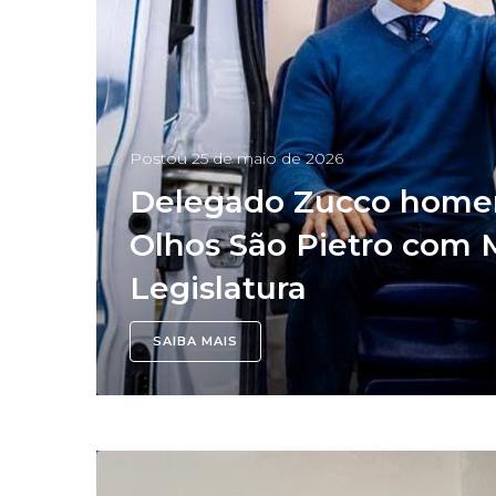
Postou
25 de maio de 2026
Delegado Zucco home
Olhos São Pietro com 
Legislatura
SAIBA MAIS