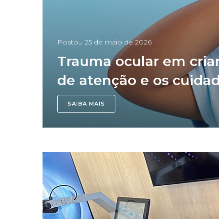
Postou
25 de maio de 2026
Trauma ocular em crian
de atenção e os cuidad
SAIBA MAIS