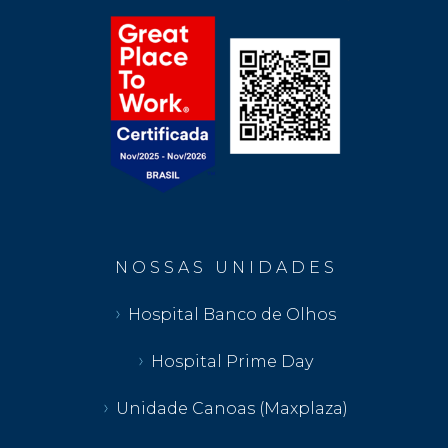
N O S S A S U N I D A D E S
Hospital Banco de Olhos
Hospital Prime Day
Unidade Canoas (Maxplaza)