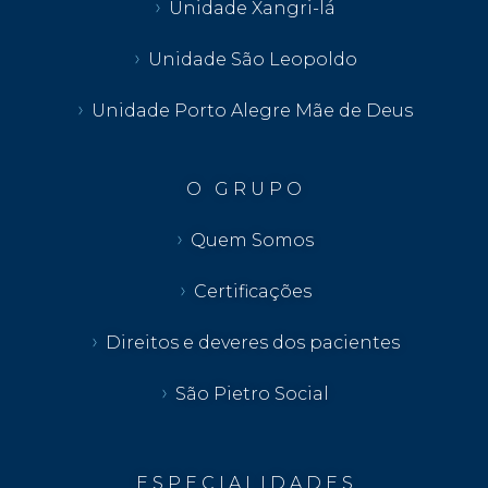
Unidade Xangri-lá
Unidade São Leopoldo
Unidade Porto Alegre Mãe de Deus
O G R U P O
Quem Somos
Certificações
Direitos e deveres dos pacientes
São Pietro Social
E S P E C I A L I D A D E S