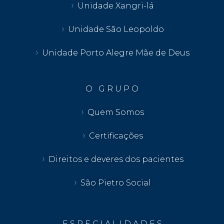
Unidade Xangri-lá
Unidade São Leopoldo
Unidade Porto Alegre Mãe de Deus
O G R U P O
Quem Somos
Certificações
Direitos e deveres dos pacientes
São Pietro Social
E S P E C I A L I D A D E S