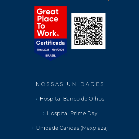
N O S S A S U N I D A D E S
Hospital Banco de Olhos
Hospital Prime Day
Unidade Canoas (Maxplaza)