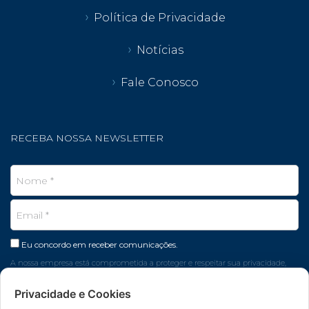
Política de Privacidade
Notícias
Fale Conosco
RECEBA NOSSA NEWSLETTER
Eu concordo em receber comunicações.
A nossa empresa está comprometida a proteger e respeitar sua privacidade,
seus dados são usados apenas para fins de marketing.
Privacidade e Cookies
CADASTRAR EMAIL