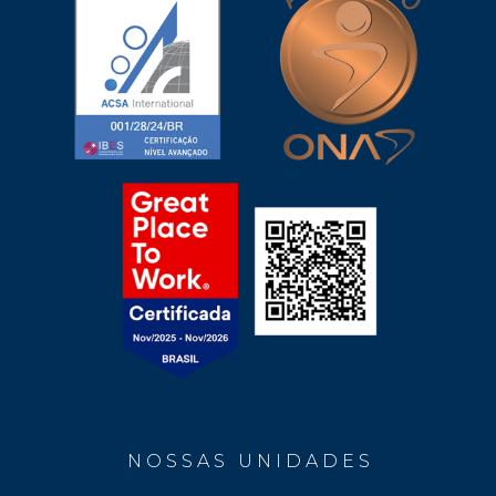
N O S S A S U N I D A D E S