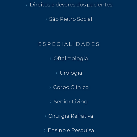
Direitos e deveres dos pacientes
São Pietro Social
E S P E C I A L I D A D E S
Oftalmologia
Urologia
Corpo Clínico
Senior Living
Cirurgia Refrativa
Ensino e Pesquisa